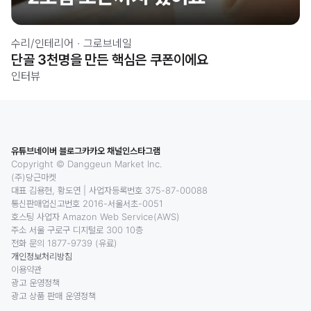
수리/인테리어
·
그로브네일
단골 3천명을 만든 핵심은 쿠폰이에요
인터뷰
유튜브
네이버 블로그
카카오 채널
인스타그램
Copyright © Danggeun Market Inc.
(주)당근마켓
대표 김용현, 황도연
|
사업자등록번호 375-87-00088
통신판매업신고번호 2016-서울서초-0051
호스팅 사업자 Amazon Web Service(AWS)
주소 서울 구로구 디지털로 300 10층
전화 문의 1877-9739 (유료)
개인정보처리방침
이용약관
광고 운영정책
광고 상품 판매 운영정책