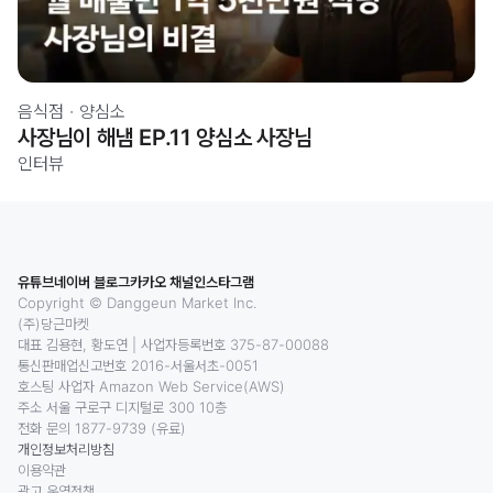
음식점
·
양심소
사장님이 해냄 EP.11 양심소 사장님
인터뷰
유튜브
네이버 블로그
카카오 채널
인스타그램
Copyright © Danggeun Market Inc.
(주)당근마켓
대표 김용현, 황도연
|
사업자등록번호 375-87-00088
통신판매업신고번호 2016-서울서초-0051
호스팅 사업자 Amazon Web Service(AWS)
주소 서울 구로구 디지털로 300 10층
전화 문의 1877-9739 (유료)
개인정보처리방침
이용약관
광고 운영정책