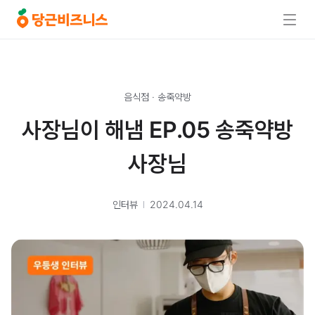
음식점
·
송죽약방
사장님이 해냄 EP.05 송죽약방
사장님
인터뷰
2024.04.14