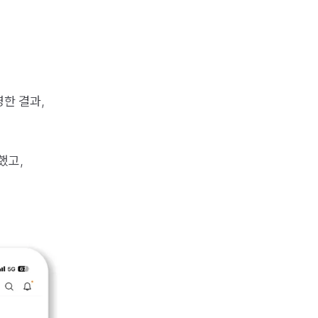
한 결과,
했고,