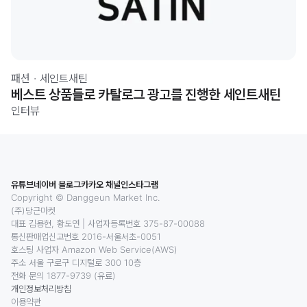
패션
·
세인트새틴
베스트 상품들로 카탈로그 광고를 진행한 세인트새틴
인터뷰
유튜브
네이버 블로그
카카오 채널
인스타그램
Copyright © Danggeun Market Inc.
(주)당근마켓
대표 김용현, 황도연
|
사업자등록번호 375-87-00088
통신판매업신고번호 2016-서울서초-0051
호스팅 사업자 Amazon Web Service(AWS)
주소 서울 구로구 디지털로 300 10층
전화 문의 1877-9739 (유료)
개인정보처리방침
이용약관