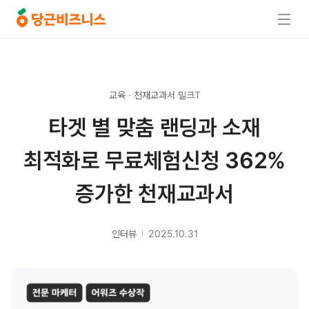
교육
·
천재교과서 밀크T
타겟 별 맞춤 랜딩과 소재
최적화로 무료체험신청 362%
증가한 천재교과서
인터뷰
2025.10.31