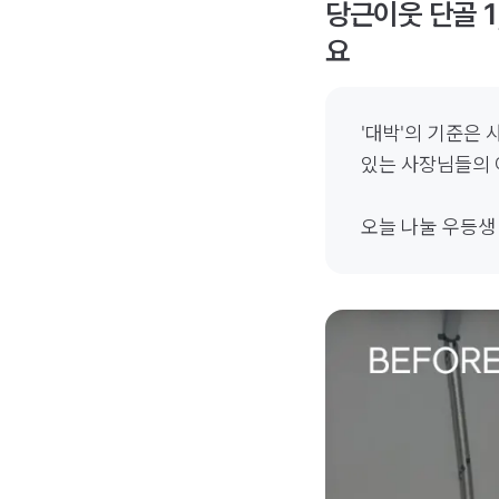
당근이웃 단골 1
요
'대박'의 기준은
있는 사장님들의 
오늘 나눌 우등생