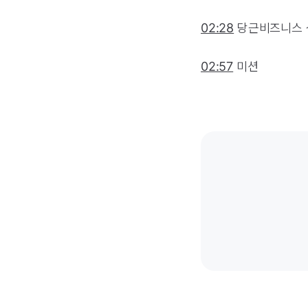
02:28
당근비즈니스 
02:57
미션