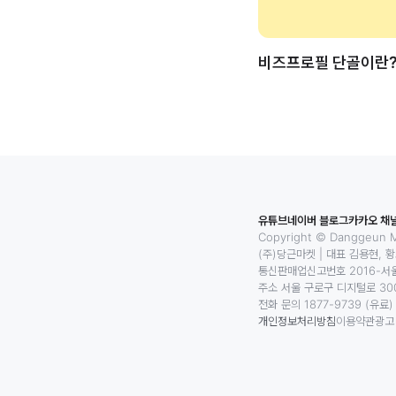
비즈프로필 단골이란
유튜브
네이버 블로그
카카오 채
Copyright © Danggeun Ma
(주)당근마켓
|
대표 김용현, 
통신판매업신고번호 2016-서울
주소 서울 구로구 디지털로 300
전화 문의 1877-9739 (유료)
개인정보처리방침
이용약관
광고