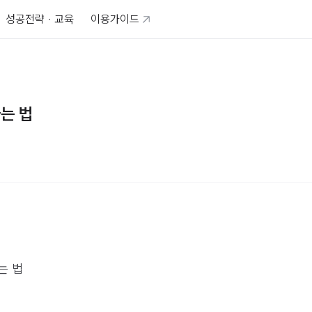
성공전략 · 교육
이용가이드
는 법
는 법